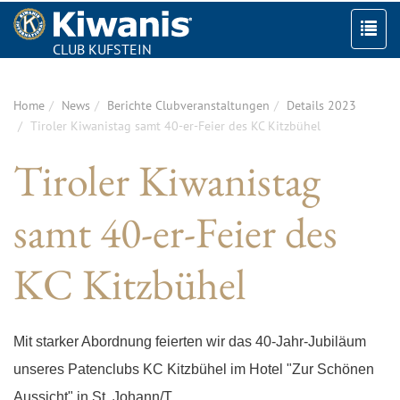
CLUB KUFSTEIN
Togg
navi
Home
News
Berichte Clubveranstaltungen
Details 2023
Tiroler Kiwanistag samt 40-er-Feier des KC Kitzbühel
Tiroler Kiwanistag
samt 40-er-Feier des
KC Kitzbühel
Mit starker Abordnung feierten wir das 40-Jahr-Jubiläum
unseres Patenclubs KC Kitzbühel im Hotel "Zur Schönen
Aussicht" in St. Johann/T.